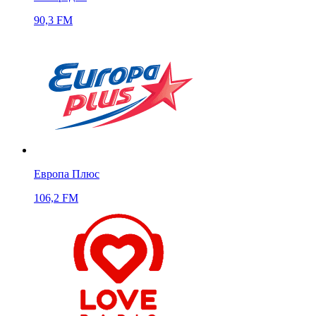
90,3 FM
Европа Плюс
106,2 FM