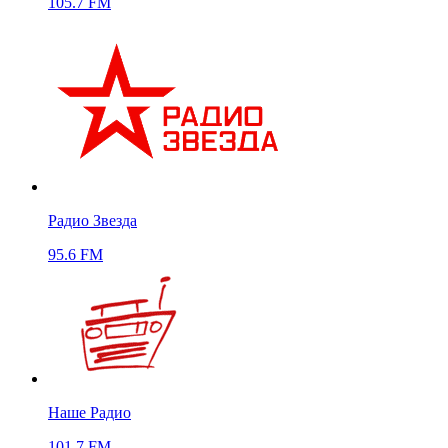
105.7 FM
Радио Звезда
95.6 FM
Наше Радио
101,7 FM