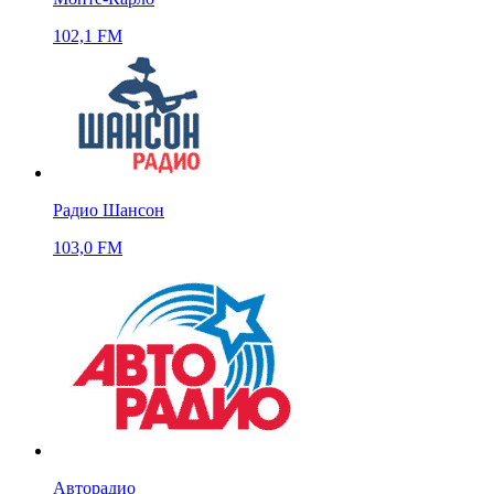
102,1 FM
Радио Шансон
103,0 FM
Авторадио